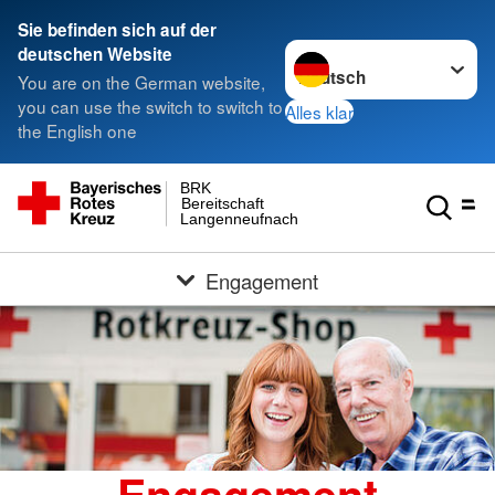
Sie befinden sich auf der
Sprache wechseln zu
deutschen Website
You are on the German website,
you can use the switch to switch to
Alles klar
the English one
BRK
Bereitschaft
Langenneufnach
Engagement
Engagement