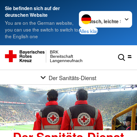
Sie befinden sich auf der
Sprache wechseln zu
deutschen Website
You are on the German website,
you can use the switch to switch to
Alles klar
the English one
BRK
Bereitschaft
Langenneufnach
Der Sanitäts-Dienst
Der Sanitäts-Dienst