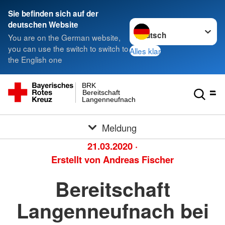
Sie befinden sich auf der
Sprache wechseln zu
deutschen Website
You are on the German website,
you can use the switch to switch to
Alles klar
the English one
BRK
Bereitschaft
Langenneufnach
Meldung
21.03.2020
·
Erstellt von
Andreas Fischer
Bereitschaft
Langenneufnach bei